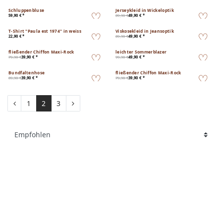
Schluppenbluse
Jerseykleid in Wickeloptik
59,90 € *
89,90 €
49,90 € *
T-Shirt "Paula est 1974" in weiss
Viskosekleid in Jeansoptik
22,90 € *
89,90 €
49,90 € *
fließender Chiffon Maxi-Rock
leichter Sommerblazer
79,90 €
39,90 € *
99,90 €
49,90 € *
Bundfaltenhose
fließender Chiffon Maxi-Rock
89,90 €
39,90 € *
79,90 €
39,90 € *
1
2
3