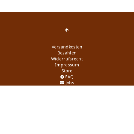
Versandkosten
Bezahlen
Widerrufs­recht
Impressum
Store
FAQ
Jobs
Daten­schutz­erklärung
AGB
Kontakt
Retoure anmelden
Vertrag widerrufen
Mein Konto (anmelden)
Newsletter